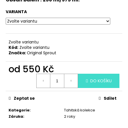
č
u
VARIANTA
j
e
m
e
Zvolte variantu
Kód:
Zvolte variantu
ORIGINAL
Značka:
Original Sprout
SPROUT
PROTEINOVÝ
SPREJ
od
550 Kč
NA
VLASY
Měrná
89ML
DO KOŠÍKU
cena:
630
Kč
Zeptat se
Sdílet
Kategorie
:
Tahitská kolekce
Záruka
:
2 roky