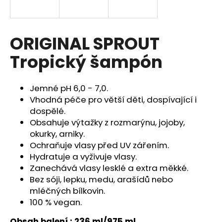
a
j
í
ORIGINAL SPROUT
t
Tropický šampón
?
Jemné pH 6,0 - 7,0.
Vhodná péče pro větší děti, dospívající i
dospělé.
HLEDAT
Obsahuje výtažky z rozmarýnu, jojoby,
okurky, arniky.
Ochraňuje vlasy před UV zářením.
Hydratuje a vyživuje vlasy.
D
Zanechává vlasy lesklé a extra měkké.
o
p
Bez sóji, lepku, medu, arašídů nebo
o
mléčných bílkovin.
r
100 % vegan.
u
Obsah balení : 236 ml/975 ml.