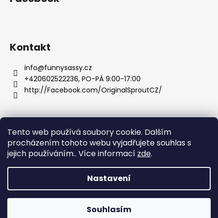
a
t
í
Kontakt
info
@
funnysassy.cz
+420602522236, PO-PÁ 9:00-17:00
http://Facebook.com/OriginalSproutCZ/
Tento web používá soubory cookie. Dalším
Facebook
Funny Sassy
Instagram
facebook 2
procházením tohoto webu vyjadřujete souhlas s
jejich používáním.. Více informací
zde
.
funnysassy.cz
Nastavení
Vytvořil Shoptet
Vážení zákazníci, od 4.8.- 19.8. 2026 čerpáme dovolenou a
odesílat zásilky budeme se zpožděním. Děkujeme za vaši
Copyright 2026
Original Sprout CZ
. Všechna práva
trpělivost a přejeme vám krásné léto! Monika z Original
Souhlasím
vyhrazena.
Sprout