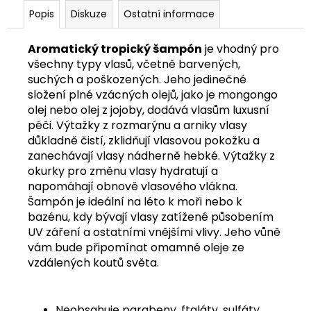
Popis
Diskuze
Ostatní informace
Aromatický tropický šampón
je vhodný pro
všechny typy vlasů, včetně barvených,
suchých a poškozených. Jeho jedinečné
složení plné vzácných olejů, jako je mongongo
olej nebo olej z jojoby, dodává vlasům luxusní
péči. Výtažky z rozmarýnu a arniky vlasy
důkladně čistí, zklidňují vlasovou pokožku a
zanechávají vlasy nádherně hebké. Výtažky z
okurky pro změnu vlasy hydratují a
napomáhají obnově vlasového vlákna.
Šampón je ideální na léto k moři nebo k
bazénu, kdy bývají vlasy zatížené působením
UV záření a ostatními vnějšími vlivy. Jeho vůně
vám bude připomínat omamné oleje ze
vzdálených koutů světa.
Neobsahuje parabeny, ftaláty, sulfáty,