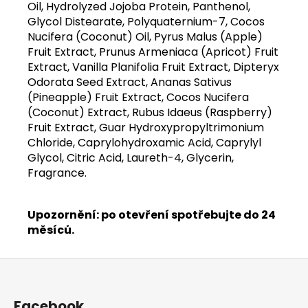
Oil, Hydrolyzed Jojoba Protein, Panthenol,
Glycol Distearate, Polyquaternium-7, Cocos
Nucifera (Coconut) Oil, Pyrus Malus (Apple)
Fruit Extract, Prunus Armeniaca (Apricot) Fruit
Extract, Vanilla Planifolia Fruit Extract, Dipteryx
Odorata Seed Extract, Ananas Sativus
(Pineapple) Fruit Extract, Cocos Nucifera
(Coconut) Extract, Rubus Idaeus (Raspberry)
Fruit Extract, Guar Hydroxypropyltrimonium
Chloride, Caprylohydroxamic Acid, Caprylyl
Glycol, Citric Acid, Laureth-4, Glycerin,
Fragrance.
Upozornění: po otevření spotřebujte do 24
měsíců.
Z
á
p
Facebook