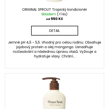
č
t
u
ů
ORIGINAL SPROUT Tropický kondicionér
j
Skladem
(>1 ks)
e
550 Kč
od
m
e
DETAIL
VOUCHER
Jemné pH 4,5 - 5,5. Vhodný pro celou rodinu. Obsahuje
LOCIKA
jojobový protein a olej mongongo. Usnadňuje
COP
rozčesávání a následnou úpravu vlasů. Vyživuje a
ZÁKLADNÍ
hydratuje vlasy. Chrání...
850
Kč