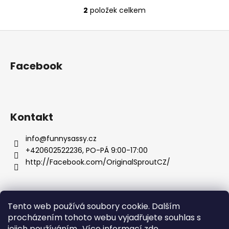
2
položek celkem
O
v
Z
l
á
á
d
p
Facebook
a
a
c
t
í
í
p
r
Kontakt
v
k
info
@
funnysassy.cz
y
+420602522236, PO-PÁ 9:00-17:00
v
http://Facebook.com/OriginalSproutCZ/
ý
p
i
s
Tento web používá soubory cookie. Dalším
Facebook
Funny Sassy
Instagram
facebook 2
u
procházením tohoto webu vyjadřujete souhlas s
jejich používáním.. Více informací
zde
.