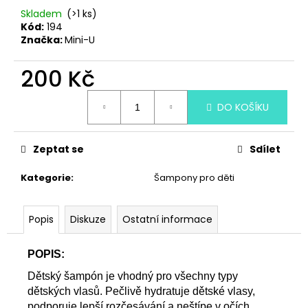
č
Skladem
(>1 ks)
u
Kód:
194
j
Značka:
Mini-U
e
m
200 Kč
e
Měrná
DO KOŠÍKU
cena:
TANGLE
TEEZER
ULTIMATE
Zeptat se
Sdílet
DETANGLER
HYPER
YELLOW
Kategorie
:
Šampony pro děti
ROSEBUD
369
Kč
Popis
Diskuze
Ostatní informace
POPIS:
Dětský šampón je vhodný pro všechny typy
dětských vlasů. Pečlivě hydratuje dětské vlasy,
podporuje lepší rozčesávání a neštípe v očích.