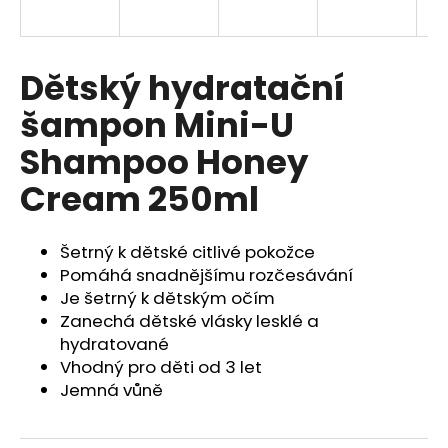
a
j
í
Dětský hydratační
t
šampon Mini-U
?
Shampoo Honey
Cream 250ml
HLEDAT
Šetrný k dětské citlivé pokožce
Pomáhá snadnějšímu rozčesávání
Je šetrný k dětským očím
D
Zanechá dětské vlásky lesklé a
o
hydratované
p
Vhodný pro děti od 3 let
o
Jemná vůně
r
u