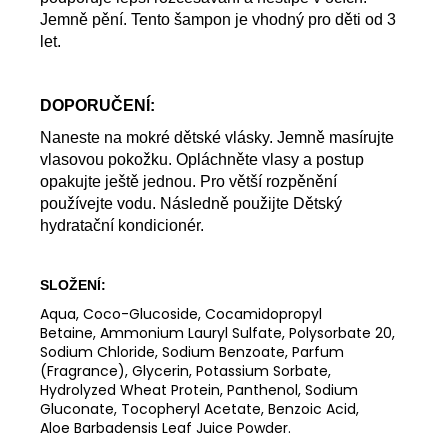
Jemně pění. Tento šampon je vhodný pro děti od 3
let.
DOPORUČENÍ:
Naneste na mokré dětské vlásky. Jemně masírujte
vlasovou pokožku. Opláchněte vlasy a postup
opakujte ještě jednou. Pro větší rozpěnění
používejte vodu. Následně použijte Dětský
hydratační kondicionér.
SLOŽENÍ:
Aqua, Coco-Glucoside,
Cocamidopropyl
Betaine,
Ammonium Lauryl Sulfate,
Polysorbate 20,
Sodium
Chloride, Sodium Benzoate,
Parfum
(Fragrance), Glycerin,
Potassium Sorbate,
Hydrolyzed
Wheat Protein, Panthenol,
Sodium
Gluconate, Tocopheryl
Acetate, Benzoic Acid,
Aloe
Barbadensis Leaf Juice Powder.