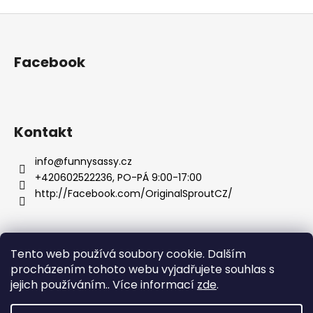
Z
á
p
Facebook
a
t
í
Kontakt
info
@
funnysassy.cz
+420602522236, PO-PÁ 9:00-17:00
http://Facebook.com/OriginalSproutCZ/
Tento web používá soubory cookie. Dalším
Facebook
Funny Sassy
Instagram
facebook 2
procházením tohoto webu vyjadřujete souhlas s
jejich používáním.. Více informací
zde
.
funnysassy.cz