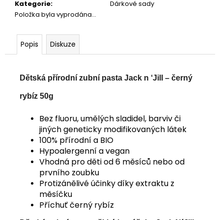
č
Kategorie
:
Dárkové sady
u
Položka byla vyprodána…
j
e
m
Popis
Diskuze
e
Dětská přírodní zubní pasta Jack n ‘Jill – černý
VOUCHER
LOCIKA
rybíz 50g
COP
ZÁKLADNÍ
Bez fluoru, umělých sladidel, barviv či
850
jiných geneticky modifikovaných látek
Kč
100% přírodní a BIO
Hypoalergenní a vegan
Vhodná pro děti od 6 měsíců nebo od
prvního zoubku
Protizánělivé účinky díky extraktu z
měsíčku
Příchuť černý rybíz