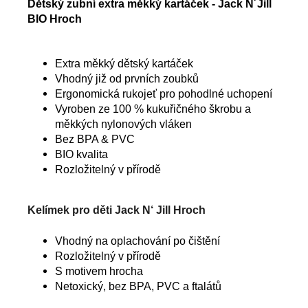
Dětský zubní extra měkký kartáček - Jack N´Jill
BIO Hroch
Extra měkký dětský kartáček
Vhodný již od prvních zoubků
Ergonomická rukojeť pro pohodlné uchopení
Vyroben ze 100 % kukuřičného škrobu a
měkkých nylonových vláken
Bez BPA & PVC
BIO kvalita
Rozložitelný v přírodě
Kelímek pro děti Jack N‘ Jill Hroch
Vhodný na oplachování po čištění
Rozložitelný v přírodě
S motivem hrocha
Netoxický, bez BPA, PVC a ftalátů