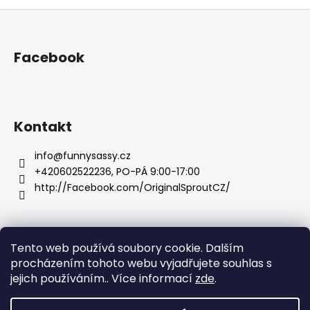
Z
á
p
Facebook
a
t
í
Kontakt
info
@
funnysassy.cz
+420602522236, PO-PÁ 9:00-17:00
http://Facebook.com/OriginalSproutCZ/
Tento web používá soubory cookie. Dalším
Facebook
Funny Sassy
Instagram
facebook 2
procházením tohoto webu vyjadřujete souhlas s
jejich používáním.. Více informací
zde
.
funnysassy.cz