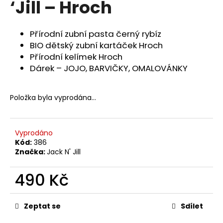
‘Jill – Hroch
a
j
Přírodní zubní pasta černý rybíz
í
BIO dětský zubní kartáček Hroch
t
Přírodní kelímek Hroch
?
Dárek – JOJO, BARVIČKY, OMALOVÁNKY
Položka byla vyprodána…
HLEDAT
Vyprodáno
Kód:
386
Značka:
Jack N' Jill
D
o
490 Kč
p
o
Měrná
r
cena:
Zeptat se
Sdílet
u