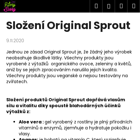
K
Přejít
Hledat
Náku
M
Přihlášen
na
o
obsah
Zpět
Zpět
košík
š
Složení Original Sprout
í
C
k
o
9.11.2020
p
Jednou ze zásad Original Sprout je, že žádný jeho výrobek
o
neobsahuje škodlivé látky. Všechny produkty jsou
vyrobené z výtažků organického ovoce, zeleniny a květů,
t
aniž by se jejich zpracováním narušila jejich kvalita.
ř
Všechny produkty jsou veganské a nejsou testovány na
e
zvířatech.
b
u
Složení produktů Original Sprout dopřává vlasům
j
sílu a vitalitu díky spoustě blahodárných účinků
výtažků z:
e
t
Aloe vera :
gel vyrobený z rostliny je plný přírodních
vitamínů a enzymů, zjemňuje a hydratuje pokožku i
e
vlasy.
n
Ananas:
je bohatý na vitamín C, který rozjasňuje