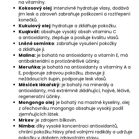
č
na vitamíny.
u
Kokosový olej
: intenzivně hydratuje vlasy, dodává
j
jim lesk a zároveň zabraňuje poškození a roztřepení
konečků.
e
Kukuiový olej:
hydratuje a zklidňuje pokožku.
m
Kuqkvát:
obsahuje vysoký obsah vitaminu C
e
a antioxidanty, zlepšuje a posiluje kvalitu vlasů.
Lněné semínko
: zabraňuje vysušení pokožky
a zklidňuje ji.
ORIGINAL
Malina:
je bohatá na antioxidanty a vitamín E, má
SPROUT
antibakteriální a protizánětlivé účinky.
TROPICKÝ
Meruňka:
je bohatá na antioxidanty a vitamíny A a
OLEJ
E, podporuje zdravou pokožku, zbavuje ji
TAHITI
nežádoucích šupin, podporuje lesk vlasů.
89ML
Měsíček
lékařský:
je bohatý na minerály a
630
antioxidanty, má extrémně zklidňující, hojivé, léčivé,
Kč
regenerační účinky.
Mongongo olej
: je bohatý na mastné kyseliny, olej
z ořechovníku mongongo obsahuje vysoký podíl
zjemňujících látek.
Mrkev
: je zdrojem bílkovin.
Nimba:
díky vysoké koncentraci antioxidantů,
chrání pokožku hlavy před volnými radikály a udržuje
pokožku v dobrém zdravotním stavu.