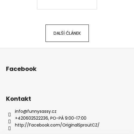
DALŠÍ ČLÁNEK
Z
á
p
Facebook
a
t
í
Kontakt
info
@
funnysassy.cz
+420602522236, PO-PÁ 9:00-17:00
http://Facebook.com/OriginalSproutCZ/