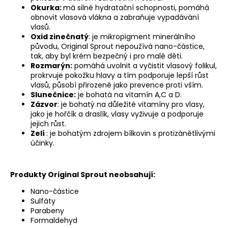
Okurka:
má silné hydratační schopnosti, pomáhá
obnovit vlasová vlákna a zabraňuje vypadávání
vlasů.
Oxid zinečnatý
: je mikropigment minerálního
původu, Original Sprout nepoužívá nano-částice,
tak, aby byl krém bezpečný i pro malé děti.
Rozmarýn:
pomáhá uvolnit a vyčistit vlasový folikul,
prokrvuje pokožku hlavy a tím podporuje lepší růst
vlasů, působí přirozeně jako prevence proti vším.
Slunečnice:
je bohatá na vitamín A,C a D.
Zázvor
: je bohatý na důležité vitamíny pro vlasy,
jako je hořčík a draslík, vlasy vyživuje a podporuje
jejich růst.
Zelí
: je bohatým zdrojem bílkovin s protizánětlivými
účinky.
Produkty Original Sprout neobsahují:
Nano-částice
Sulfáty
Parabeny
Formaldehyd