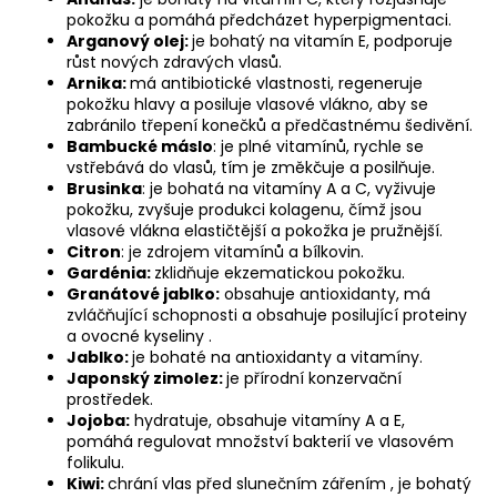
pokožku a pomáhá předcházet hyperpigmentaci.
a
Arganový olej:
je bohatý na vitamín E, podporuje
j
růst nových zdravých vlasů.
í
Arnika:
má antibiotické vlastnosti, regeneruje
pokožku hlavy a posiluje vlasové vlákno, aby se
t
zabránilo třepení konečků a předčastnému šedivění.
?
Bambucké máslo
: je plné vitamínů, rychle se
vstřebává do vlasů, tím je změkčuje a posilňuje.
Brusinka
: je bohatá na vitamíny A a C, vyživuje
pokožku, zvyšuje produkci kolagenu, čímž jsou
vlasové vlákna elastičtější a pokožka je pružnější.
Citron
: je zdrojem vitamínů a bílkovin.
HLEDAT
Gardénia:
zklidňuje ekzematickou pokožku.
Granátové jablko:
obsahuje antioxidanty, má
zvláčňující schopnosti a obsahuje posilující proteiny
a ovocné kyseliny .
D
Jablko:
je bohaté na antioxidanty a vitamíny.
o
Japonský zimolez:
je přírodní konzervační
p
prostředek.
Jojoba:
hydratuje, obsahuje vitamíny A a E,
o
pomáhá regulovat množství bakterií ve vlasovém
r
folikulu.
u
Kiwi:
chrání vlas před slunečním zářením , je bohatý